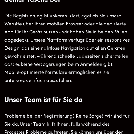
Die Registrierung ist unkompliziert, egal ob Sie unsere
Website über Ihren mobilen Browser oder die dedizierte
App für Ihr Gerät nutzen - wir haben Sie in beiden Fällen
abgedeckt. Unsere Plattform verfügt über ein responsives
Design, das eine nahtlose Navigation auf allen Geräten
gewährleistet, während schnelle Ladezeiten sicherstellen,
dass es keine Verzögerungen beim Anmelden gibt.
Mobile-optimierte Formulare ermöglichen es, sie
unterwegs einfach auszufüllen.
Unser Team ist für Sie da
Probleme bei der Registrierung? Keine Sorge! Wir sind für
Sie da. Unser Team hilft Ihnen, falls während des
Prozesses Probleme auftreten. Sie können uns über den