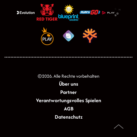
©
2026
. Alle Rechte vorbehalten
Über uns
Partner
Verantwortungsvolles Spielen
AGB
Datenschutz