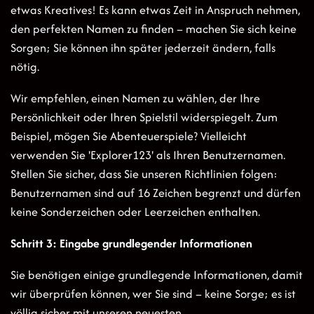
etwas Kreatives! Es kann etwas Zeit in Anspruch nehmen,
den perfekten Namen zu finden – machen Sie sich keine
Sorgen; Sie können ihn später jederzeit ändern, falls
nötig.
Wir empfehlen, einen Namen zu wählen, der Ihre
Persönlichkeit oder Ihren Spielstil widerspiegelt. Zum
Beispiel, mögen Sie Abenteuerspiele? Vielleicht
verwenden Sie 'Explorer123' als Ihren Benutzernamen.
Stellen Sie sicher, dass Sie unseren Richtlinien folgen:
Benutzernamen sind auf 16 Zeichen begrenzt und dürfen
keine Sonderzeichen oder Leerzeichen enthalten.
Schritt 3: Eingabe grundlegender Informationen
Sie benötigen einige grundlegende Informationen, damit
wir überprüfen können, wer Sie sind – keine Sorge; es ist
völlig sicher mit unseren neuesten